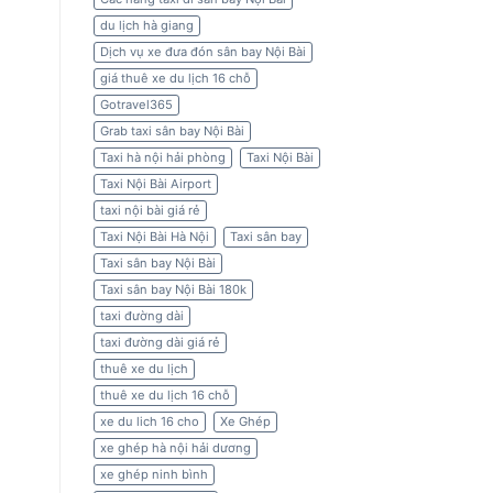
du lịch hà giang
Dịch vụ xe đưa đón sân bay Nội Bài
giá thuê xe du lịch 16 chỗ
Gotravel365
Grab taxi sân bay Nội Bài
Taxi hà nội hải phòng
Taxi Nội Bài
Taxi Nội Bài Airport
taxi nội bài giá rẻ
Taxi Nội Bài Hà Nội
Taxi sân bay
Taxi sân bay Nội Bài
Taxi sân bay Nội Bài 180k
taxi đường dài
taxi đường dài giá rẻ
thuê xe du lịch
thuê xe du lịch 16 chỗ
xe du lich 16 cho
Xe Ghép
xe ghép hà nội hải dương
xe ghép ninh bình