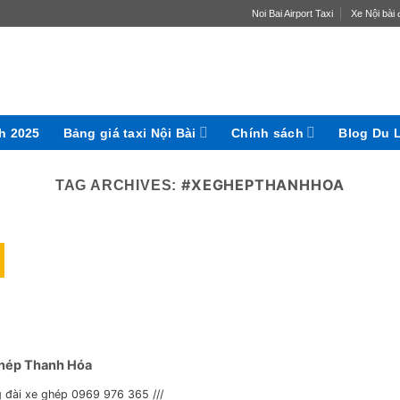
Noi Bai Airport Taxi
Xe Nội bài đ
ch 2025
Bảng giá taxi Nội Bài
Chính sách
Blog Du 
#XEGHEPTHANHHOA
TAG ARCHIVES:
hép Thanh Hóa
 đài xe ghép 0969 976 365 ///