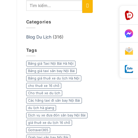
Categories
Blog Du Lịch
(316)
Tags
Bảng giá Taxi Nội Bài Hà Nội
Bảng giá taxi sân bay Nội Bài
Bảng giá thuê xe du lịch Hà Nội
cho thuê xe 16 chỗ
Cho thuê xe du lịch
Các hãng taxi đi sân bay Nội Bài
du lịch hà giang
Dịch vụ xe đưa đón sân bay Nội Bài
giá thuê xe du lịch 16 chỗ
Gotravel365
Grab taxi sân bay Nội Bài