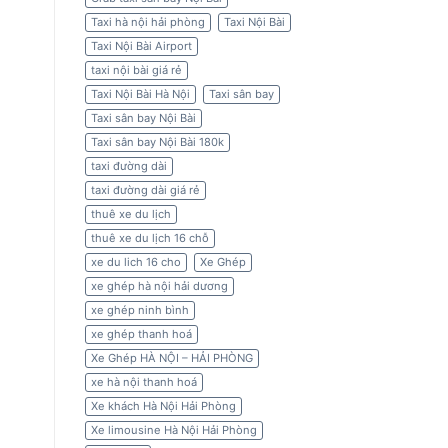
Taxi hà nội hải phòng
Taxi Nội Bài
Taxi Nội Bài Airport
taxi nội bài giá rẻ
Taxi Nội Bài Hà Nội
Taxi sân bay
Taxi sân bay Nội Bài
Taxi sân bay Nội Bài 180k
taxi đường dài
taxi đường dài giá rẻ
thuê xe du lịch
thuê xe du lịch 16 chỗ
xe du lich 16 cho
Xe Ghép
xe ghép hà nội hải dương
xe ghép ninh bình
xe ghép thanh hoá
Xe Ghép HÀ NỘI – HẢI PHÒNG
xe hà nội thanh hoá
Xe khách Hà Nội Hải Phòng
Xe limousine Hà Nội Hải Phòng