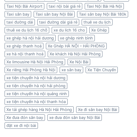
Taxi Nội Bài Airport
taxi nội bài giá rẻ
Taxi Nội Bài Hà Nội
Taxi sân bay
Taxi sân bay Nội Bài
Taxi sân bay Nội Bài 180k
taxi đường dài
taxi đường dài giá rẻ
thuê xe du lịch
thuê xe du lịch 16 chỗ
xe du lich 16 cho
Xe Ghép
xe ghép hà nội hải dương
xe ghép ninh bình
xe ghép thanh hoá
Xe Ghép HÀ NỘI – HẢI PHÒNG
xe hà nội thanh hoá
Xe khách Hà Nội Hải Phòng
Xe limousine Hà Nội Hải Phòng
Xe Nội Bài
Xe riêng Hải Phòng Hà Nội
xe sân bay
Xe Tiện Chuyến
xe tiện chuyến hà nội hải dương
xe tiện chuyến hà nội hải phòng
xe tiện chuyến hà nội quảng ninh
xe tiện chuyến hà nội thanh hóa
Xe tải ghép hàng Hà Nội Hải Phòng
Xe đi sân bay Nội Bài
Xe đưa đón sân bay
xe đưa đón sân bay Nội Bài
đặt xe đi nội bài