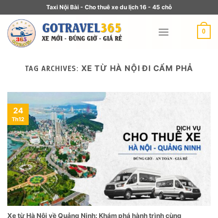
Taxi Nội Bài - Cho thuê xe du lịch 16 - 45 chỗ
0
XE TỪ HÀ NỘI ĐI CẨM PHẢ
TAG ARCHIVES:
24
Th12
Xe từ Hà Nội về Quảng Ninh: Khám phá hành trình cùng