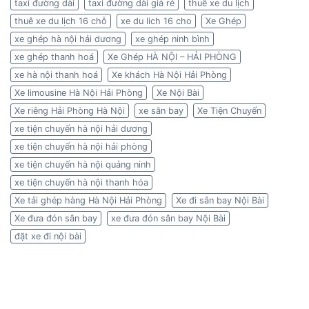
taxi đường dài
taxi đường dài giá rẻ
thuê xe du lịch
thuê xe du lịch 16 chỗ
xe du lich 16 cho
Xe Ghép
xe ghép hà nội hải dương
xe ghép ninh bình
xe ghép thanh hoá
Xe Ghép HÀ NỘI – HẢI PHÒNG
xe hà nội thanh hoá
Xe khách Hà Nội Hải Phòng
Xe limousine Hà Nội Hải Phòng
Xe Nội Bài
Xe riêng Hải Phòng Hà Nội
xe sân bay
Xe Tiện Chuyến
xe tiện chuyến hà nội hải dương
xe tiện chuyến hà nội hải phòng
xe tiện chuyến hà nội quảng ninh
xe tiện chuyến hà nội thanh hóa
Xe tải ghép hàng Hà Nội Hải Phòng
Xe đi sân bay Nội Bài
Xe đưa đón sân bay
xe đưa đón sân bay Nội Bài
đặt xe đi nội bài