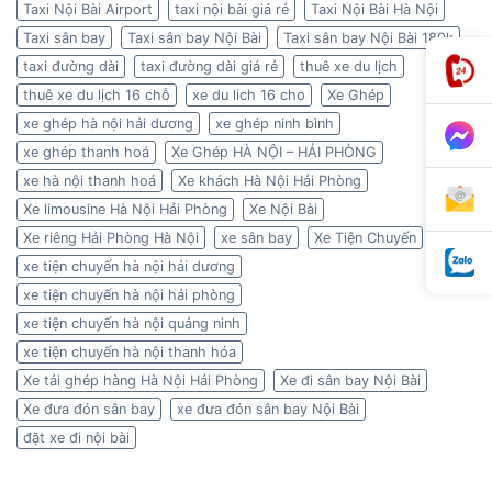
Taxi Nội Bài Airport
taxi nội bài giá rẻ
Taxi Nội Bài Hà Nội
Taxi sân bay
Taxi sân bay Nội Bài
Taxi sân bay Nội Bài 180k
taxi đường dài
taxi đường dài giá rẻ
thuê xe du lịch
thuê xe du lịch 16 chỗ
xe du lich 16 cho
Xe Ghép
xe ghép hà nội hải dương
xe ghép ninh bình
xe ghép thanh hoá
Xe Ghép HÀ NỘI – HẢI PHÒNG
xe hà nội thanh hoá
Xe khách Hà Nội Hải Phòng
Xe limousine Hà Nội Hải Phòng
Xe Nội Bài
Xe riêng Hải Phòng Hà Nội
xe sân bay
Xe Tiện Chuyến
xe tiện chuyến hà nội hải dương
xe tiện chuyến hà nội hải phòng
xe tiện chuyến hà nội quảng ninh
xe tiện chuyến hà nội thanh hóa
Xe tải ghép hàng Hà Nội Hải Phòng
Xe đi sân bay Nội Bài
Xe đưa đón sân bay
xe đưa đón sân bay Nội Bài
đặt xe đi nội bài