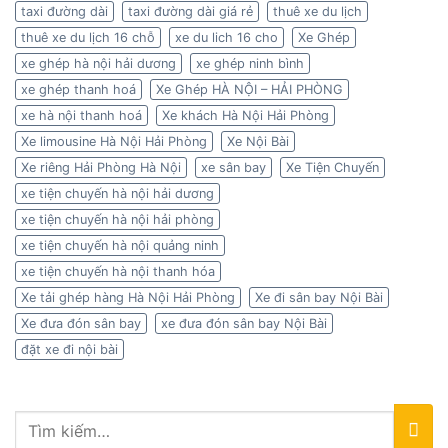
taxi đường dài
taxi đường dài giá rẻ
thuê xe du lịch
thuê xe du lịch 16 chỗ
xe du lich 16 cho
Xe Ghép
xe ghép hà nội hải dương
xe ghép ninh bình
xe ghép thanh hoá
Xe Ghép HÀ NỘI – HẢI PHÒNG
xe hà nội thanh hoá
Xe khách Hà Nội Hải Phòng
Xe limousine Hà Nội Hải Phòng
Xe Nội Bài
Xe riêng Hải Phòng Hà Nội
xe sân bay
Xe Tiện Chuyến
xe tiện chuyến hà nội hải dương
xe tiện chuyến hà nội hải phòng
xe tiện chuyến hà nội quảng ninh
xe tiện chuyến hà nội thanh hóa
Xe tải ghép hàng Hà Nội Hải Phòng
Xe đi sân bay Nội Bài
Xe đưa đón sân bay
xe đưa đón sân bay Nội Bài
đặt xe đi nội bài