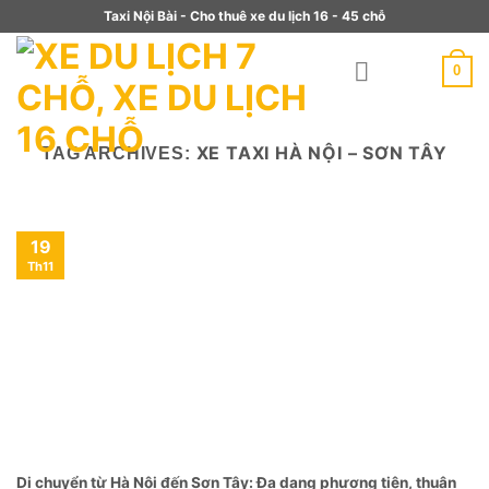
Taxi Nội Bài - Cho thuê xe du lịch 16 - 45 chỗ
0
XE TAXI HÀ NỘI – SƠN TÂY
TAG ARCHIVES:
19
Th11
Di chuyển từ Hà Nội đến Sơn Tây: Đa dạng phương tiện, thuận