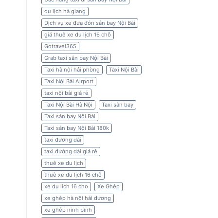
du lịch hà giang
Dịch vụ xe đưa đón sân bay Nội Bài
giá thuê xe du lịch 16 chỗ
Gotravel365
Grab taxi sân bay Nội Bài
Taxi hà nội hải phòng
Taxi Nội Bài
Taxi Nội Bài Airport
taxi nội bài giá rẻ
Taxi Nội Bài Hà Nội
Taxi sân bay
Taxi sân bay Nội Bài
Taxi sân bay Nội Bài 180k
taxi đường dài
taxi đường dài giá rẻ
thuê xe du lịch
thuê xe du lịch 16 chỗ
xe du lich 16 cho
Xe Ghép
xe ghép hà nội hải dương
xe ghép ninh bình