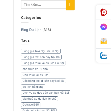
Categories
Blog Du Lịch
(316)
Tags
Bảng giá Taxi Nội Bài Hà Nội
Bảng giá taxi sân bay Nội Bài
Bảng giá thuê xe du lịch Hà Nội
cho thuê xe 16 chỗ
Cho thuê xe du lịch
Các hãng taxi đi sân bay Nội Bài
du lịch hà giang
Dịch vụ xe đưa đón sân bay Nội Bài
giá thuê xe du lịch 16 chỗ
Gotravel365
Grab taxi sân bay Nội Bài