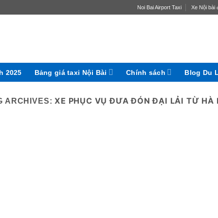
Noi Bai Airport Taxi
Xe Nội bài đ
ch 2025
Bảng giá taxi Nội Bài
Chính sách
Blog Du 
XE PHỤC VỤ ĐƯA ĐÓN ĐẠI LẢI TỪ HÀ 
G ARCHIVES: