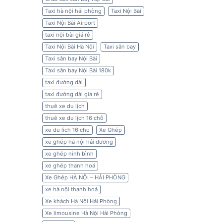
Taxi hà nội hải phòng
Taxi Nội Bài
Taxi Nội Bài Airport
taxi nội bài giá rẻ
Taxi Nội Bài Hà Nội
Taxi sân bay
Taxi sân bay Nội Bài
Taxi sân bay Nội Bài 180k
taxi đường dài
taxi đường dài giá rẻ
thuê xe du lịch
thuê xe du lịch 16 chỗ
xe du lich 16 cho
Xe Ghép
xe ghép hà nội hải dương
xe ghép ninh bình
xe ghép thanh hoá
Xe Ghép HÀ NỘI – HẢI PHÒNG
xe hà nội thanh hoá
Xe khách Hà Nội Hải Phòng
Xe limousine Hà Nội Hải Phòng