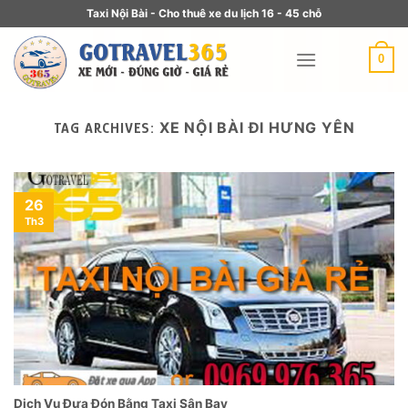
Taxi Nội Bài - Cho thuê xe du lịch 16 - 45 chỗ
0
XE NỘI BÀI ĐI HƯNG YÊN
TAG ARCHIVES:
26
Th3
Dịch Vụ Đưa Đón Bằng Taxi Sân Bay