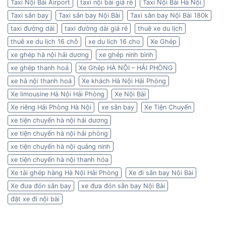
Taxi Nội Bài Airport
taxi nội bài giá rẻ
Taxi Nội Bài Hà Nội
Taxi sân bay
Taxi sân bay Nội Bài
Taxi sân bay Nội Bài 180k
taxi đường dài
taxi đường dài giá rẻ
thuê xe du lịch
thuê xe du lịch 16 chỗ
xe du lich 16 cho
Xe Ghép
xe ghép hà nội hải dương
xe ghép ninh bình
xe ghép thanh hoá
Xe Ghép HÀ NỘI – HẢI PHÒNG
xe hà nội thanh hoá
Xe khách Hà Nội Hải Phòng
Xe limousine Hà Nội Hải Phòng
Xe Nội Bài
Xe riêng Hải Phòng Hà Nội
xe sân bay
Xe Tiện Chuyến
xe tiện chuyến hà nội hải dương
xe tiện chuyến hà nội hải phòng
xe tiện chuyến hà nội quảng ninh
xe tiện chuyến hà nội thanh hóa
Xe tải ghép hàng Hà Nội Hải Phòng
Xe đi sân bay Nội Bài
Xe đưa đón sân bay
xe đưa đón sân bay Nội Bài
đặt xe đi nội bài