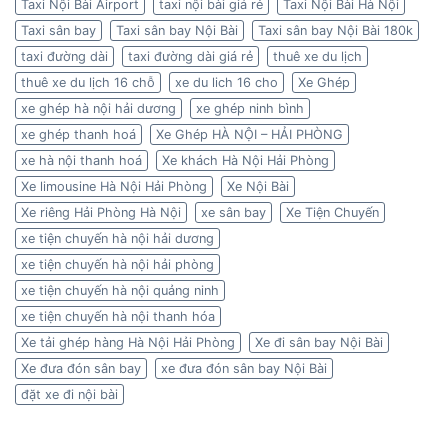
Taxi Nội Bài Airport
taxi nội bài giá rẻ
Taxi Nội Bài Hà Nội
Taxi sân bay
Taxi sân bay Nội Bài
Taxi sân bay Nội Bài 180k
taxi đường dài
taxi đường dài giá rẻ
thuê xe du lịch
thuê xe du lịch 16 chỗ
xe du lich 16 cho
Xe Ghép
xe ghép hà nội hải dương
xe ghép ninh bình
xe ghép thanh hoá
Xe Ghép HÀ NỘI – HẢI PHÒNG
xe hà nội thanh hoá
Xe khách Hà Nội Hải Phòng
Xe limousine Hà Nội Hải Phòng
Xe Nội Bài
Xe riêng Hải Phòng Hà Nội
xe sân bay
Xe Tiện Chuyến
xe tiện chuyến hà nội hải dương
xe tiện chuyến hà nội hải phòng
xe tiện chuyến hà nội quảng ninh
xe tiện chuyến hà nội thanh hóa
Xe tải ghép hàng Hà Nội Hải Phòng
Xe đi sân bay Nội Bài
Xe đưa đón sân bay
xe đưa đón sân bay Nội Bài
đặt xe đi nội bài