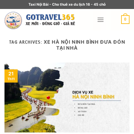
Taxi Nội Bài - Cho thuê xe du lịch 16 - 45 chỗ
0
XE HÀ NỘI NINH BÌNH ĐƯA ĐÓN
TAG ARCHIVES:
TẠI NHÀ
21
Th11