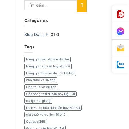
Categories
Blog Du Lịch
(316)
Tags
Bảng giá Taxi Nội Bài Hà Nội
Bảng giá taxi sân bay Nội Bài
Bảng giá thuê xe du lịch Hà Nội
cho thuê xe 16 chỗ
Cho thuê xe du lịch
Các hãng taxi đi sân bay Nội Bài
du lịch hà giang
Dịch vụ xe đưa đón sân bay Nội Bài
giá thuê xe du lịch 16 chỗ
Gotravel365
Grab taxi sân bay Nội Bài