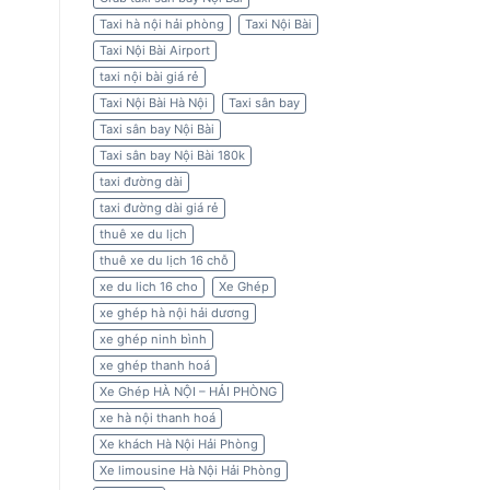
Taxi hà nội hải phòng
Taxi Nội Bài
Taxi Nội Bài Airport
taxi nội bài giá rẻ
Taxi Nội Bài Hà Nội
Taxi sân bay
Taxi sân bay Nội Bài
Taxi sân bay Nội Bài 180k
taxi đường dài
taxi đường dài giá rẻ
thuê xe du lịch
thuê xe du lịch 16 chỗ
xe du lich 16 cho
Xe Ghép
xe ghép hà nội hải dương
xe ghép ninh bình
xe ghép thanh hoá
Xe Ghép HÀ NỘI – HẢI PHÒNG
xe hà nội thanh hoá
Xe khách Hà Nội Hải Phòng
Xe limousine Hà Nội Hải Phòng