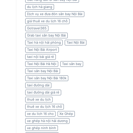
du lịch hà giang
Dịch vụ xe đưa đón sân bay Nội Bài
giá thuê xe du lịch 16 chỗ
Gotravel365
Grab taxi sân bay Nội Bài
Taxi hà nội hải phòng
Taxi Nội Bài
Taxi Nội Bài Airport
taxi nội bài giá rẻ
Taxi Nội Bài Hà Nội
Taxi sân bay
Taxi sân bay Nội Bài
Taxi sân bay Nội Bài 180k
taxi đường dài
taxi đường dài giá rẻ
thuê xe du lịch
thuê xe du lịch 16 chỗ
xe du lich 16 cho
Xe Ghép
xe ghép hà nội hải dương
xe ghép ninh bình