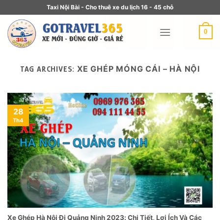
Taxi Nội Bài - Cho thuê xe du lịch 16 - 45 chỗ
0
XE GHÉP MÓNG CÁI – HÀ NỘI
TAG ARCHIVES:
28
Th4
Xe Ghép Hà Nội Đi Quảng Ninh 2023: Chi Tiết, Lợi Ích Và Các