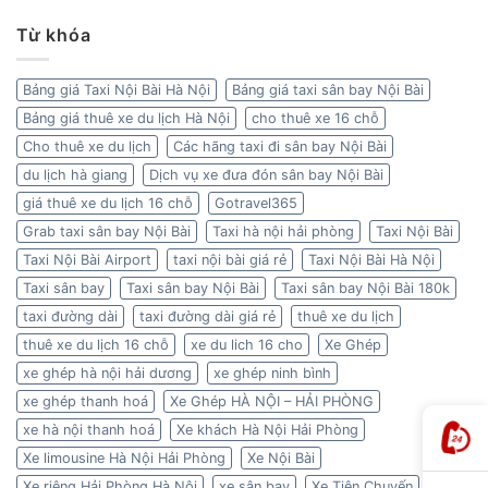
Từ khóa
Bảng giá Taxi Nội Bài Hà Nội
Bảng giá taxi sân bay Nội Bài
Bảng giá thuê xe du lịch Hà Nội
cho thuê xe 16 chỗ
Cho thuê xe du lịch
Các hãng taxi đi sân bay Nội Bài
du lịch hà giang
Dịch vụ xe đưa đón sân bay Nội Bài
giá thuê xe du lịch 16 chỗ
Gotravel365
Grab taxi sân bay Nội Bài
Taxi hà nội hải phòng
Taxi Nội Bài
Taxi Nội Bài Airport
taxi nội bài giá rẻ
Taxi Nội Bài Hà Nội
Taxi sân bay
Taxi sân bay Nội Bài
Taxi sân bay Nội Bài 180k
taxi đường dài
taxi đường dài giá rẻ
thuê xe du lịch
thuê xe du lịch 16 chỗ
xe du lich 16 cho
Xe Ghép
xe ghép hà nội hải dương
xe ghép ninh bình
xe ghép thanh hoá
Xe Ghép HÀ NỘI – HẢI PHÒNG
xe hà nội thanh hoá
Xe khách Hà Nội Hải Phòng
Xe limousine Hà Nội Hải Phòng
Xe Nội Bài
Xe riêng Hải Phòng Hà Nội
xe sân bay
Xe Tiện Chuyến