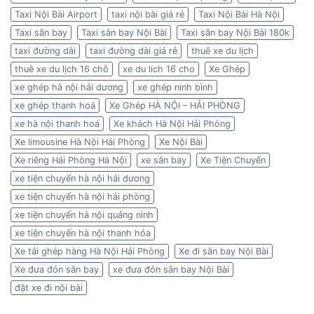
Taxi Nội Bài Airport
taxi nội bài giá rẻ
Taxi Nội Bài Hà Nội
Taxi sân bay
Taxi sân bay Nội Bài
Taxi sân bay Nội Bài 180k
taxi đường dài
taxi đường dài giá rẻ
thuê xe du lịch
thuê xe du lịch 16 chỗ
xe du lich 16 cho
Xe Ghép
xe ghép hà nội hải dương
xe ghép ninh bình
xe ghép thanh hoá
Xe Ghép HÀ NỘI – HẢI PHÒNG
xe hà nội thanh hoá
Xe khách Hà Nội Hải Phòng
Xe limousine Hà Nội Hải Phòng
Xe Nội Bài
Xe riêng Hải Phòng Hà Nội
xe sân bay
Xe Tiện Chuyến
xe tiện chuyến hà nội hải dương
xe tiện chuyến hà nội hải phòng
xe tiện chuyến hà nội quảng ninh
xe tiện chuyến hà nội thanh hóa
Xe tải ghép hàng Hà Nội Hải Phòng
Xe đi sân bay Nội Bài
Xe đưa đón sân bay
xe đưa đón sân bay Nội Bài
đặt xe đi nội bài