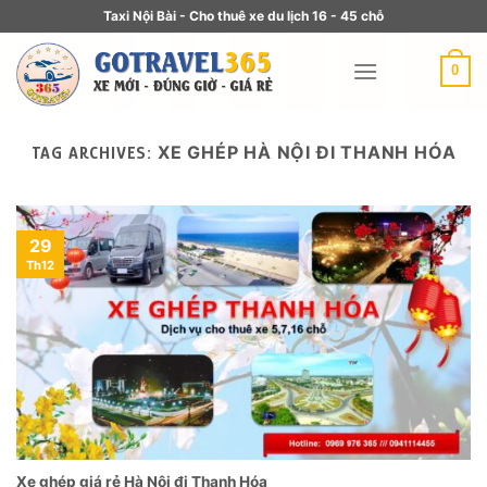
Taxi Nội Bài - Cho thuê xe du lịch 16 - 45 chỗ
0
XE GHÉP HÀ NỘI ĐI THANH HÓA
TAG ARCHIVES:
29
Th12
Xe ghép giá rẻ Hà Nội đi Thanh Hóa