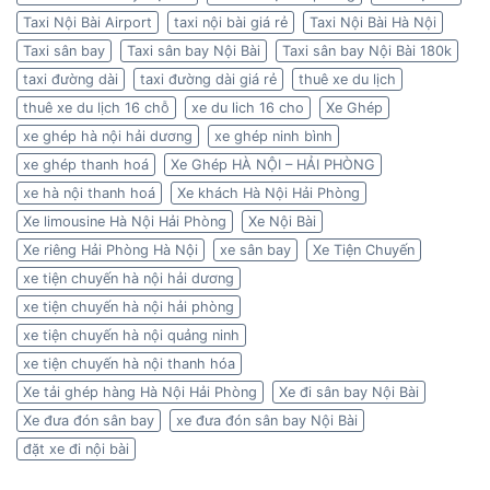
Taxi Nội Bài Airport
taxi nội bài giá rẻ
Taxi Nội Bài Hà Nội
Taxi sân bay
Taxi sân bay Nội Bài
Taxi sân bay Nội Bài 180k
taxi đường dài
taxi đường dài giá rẻ
thuê xe du lịch
thuê xe du lịch 16 chỗ
xe du lich 16 cho
Xe Ghép
xe ghép hà nội hải dương
xe ghép ninh bình
xe ghép thanh hoá
Xe Ghép HÀ NỘI – HẢI PHÒNG
xe hà nội thanh hoá
Xe khách Hà Nội Hải Phòng
Xe limousine Hà Nội Hải Phòng
Xe Nội Bài
Xe riêng Hải Phòng Hà Nội
xe sân bay
Xe Tiện Chuyến
xe tiện chuyến hà nội hải dương
xe tiện chuyến hà nội hải phòng
xe tiện chuyến hà nội quảng ninh
xe tiện chuyến hà nội thanh hóa
Xe tải ghép hàng Hà Nội Hải Phòng
Xe đi sân bay Nội Bài
Xe đưa đón sân bay
xe đưa đón sân bay Nội Bài
đặt xe đi nội bài