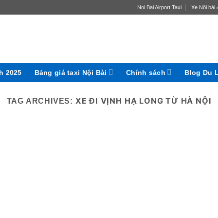
Noi Bai Airport Taxi
Xe Nội bài đ
ch 2025
Bảng giá taxi Nội Bài
Chính sách
Blog Du 
XE ĐI VỊNH HẠ LONG TỪ HÀ NỘI
TAG ARCHIVES: