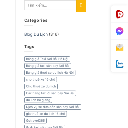
Categories
Blog Du Lịch
(316)
Tags
Bảng giá Taxi Nội Bài Hà Nội
Bảng giá taxi sân bay Nội Bài
Bảng giá thuê xe du lịch Hà Nội
cho thuê xe 16 chỗ
Cho thuê xe du lịch
Các hãng taxi đi sân bay Nội Bài
du lịch hà giang
Dịch vụ xe đưa đón sân bay Nội Bài
giá thuê xe du lịch 16 chỗ
Gotravel365
Grab taxi sân bay Nội Bài