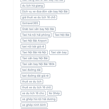
du lịch hà giang
Dịch vụ xe đưa đón sân bay Nội Bài
giá thuê xe du lịch 16 chỗ
Gotravel365
Grab taxi sân bay Nội Bài
Taxi hà nội hải phòng
Taxi Nội Bài
Taxi Nội Bài Airport
taxi nội bài giá rẻ
Taxi Nội Bài Hà Nội
Taxi sân bay
Taxi sân bay Nội Bài
Taxi sân bay Nội Bài 180k
taxi đường dài
taxi đường dài giá rẻ
thuê xe du lịch
thuê xe du lịch 16 chỗ
xe du lich 16 cho
Xe Ghép
xe ghép hà nội hải dương
xe ghép ninh bình