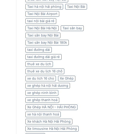
Taxi hà nội hải phòng
Taxi Nội Bài
Taxi Nội Bài Airport
taxi nội bài giá rẻ
Taxi Nội Bài Hà Nội
Taxi sân bay
Taxi sân bay Nội Bài
Taxi sân bay Nội Bài 180k
taxi đường dài
taxi đường dài giá rẻ
thuê xe du lịch
thuê xe du lịch 16 chỗ
xe du lich 16 cho
Xe Ghép
xe ghép hà nội hải dương
xe ghép ninh bình
xe ghép thanh hoá
Xe Ghép HÀ NỘI – HẢI PHÒNG
xe hà nội thanh hoá
Xe khách Hà Nội Hải Phòng
Xe limousine Hà Nội Hải Phòng