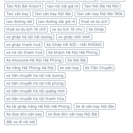
Taxi Nội Bài Airport
taxi nội bài giá rẻ
Taxi Nội Bài Hà Nội
Taxi sân bay
Taxi sân bay Nội Bài
Taxi sân bay Nội Bài 180k
taxi đường dài
taxi đường dài giá rẻ
thuê xe du lịch
thuê xe du lịch 16 chỗ
xe du lich 16 cho
Xe Ghép
xe ghép hà nội hải dương
xe ghép ninh bình
xe ghép thanh hoá
Xe Ghép HÀ NỘI – HẢI PHÒNG
xe hà nội thanh hoá
Xe khách Hà Nội Hải Phòng
Xe limousine Hà Nội Hải Phòng
Xe Nội Bài
Xe riêng Hải Phòng Hà Nội
xe sân bay
Xe Tiện Chuyến
xe tiện chuyến hà nội hải dương
xe tiện chuyến hà nội hải phòng
xe tiện chuyến hà nội quảng ninh
xe tiện chuyến hà nội thanh hóa
Xe tải ghép hàng Hà Nội Hải Phòng
Xe đi sân bay Nội Bài
Xe đưa đón sân bay
xe đưa đón sân bay Nội Bài
đặt xe đi nội bài