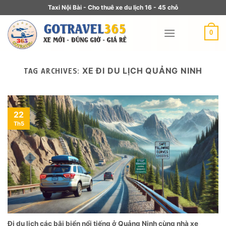
Taxi Nội Bài - Cho thuê xe du lịch 16 - 45 chỗ
0
XE ĐI DU LỊCH QUẢNG NINH
TAG ARCHIVES:
22
Th5
Đi du lịch các bãi biển nổi tiếng ở Quảng Ninh cùng nhà xe