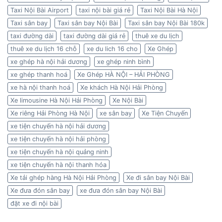
Taxi Nội Bài Airport
taxi nội bài giá rẻ
Taxi Nội Bài Hà Nội
Taxi sân bay
Taxi sân bay Nội Bài
Taxi sân bay Nội Bài 180k
taxi đường dài
taxi đường dài giá rẻ
thuê xe du lịch
thuê xe du lịch 16 chỗ
xe du lich 16 cho
Xe Ghép
xe ghép hà nội hải dương
xe ghép ninh bình
xe ghép thanh hoá
Xe Ghép HÀ NỘI – HẢI PHÒNG
xe hà nội thanh hoá
Xe khách Hà Nội Hải Phòng
Xe limousine Hà Nội Hải Phòng
Xe Nội Bài
Xe riêng Hải Phòng Hà Nội
xe sân bay
Xe Tiện Chuyến
xe tiện chuyến hà nội hải dương
xe tiện chuyến hà nội hải phòng
xe tiện chuyến hà nội quảng ninh
xe tiện chuyến hà nội thanh hóa
Xe tải ghép hàng Hà Nội Hải Phòng
Xe đi sân bay Nội Bài
Xe đưa đón sân bay
xe đưa đón sân bay Nội Bài
đặt xe đi nội bài