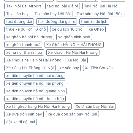
Taxi Nội Bài Airport
taxi nội bài giá rẻ
Taxi Nội Bài Hà Nội
Taxi sân bay
Taxi sân bay Nội Bài
Taxi sân bay Nội Bài 180k
taxi đường dài
taxi đường dài giá rẻ
thuê xe du lịch
thuê xe du lịch 16 chỗ
xe du lich 16 cho
Xe Ghép
xe ghép hà nội hải dương
xe ghép ninh bình
xe ghép thanh hoá
Xe Ghép HÀ NỘI – HẢI PHÒNG
xe hà nội thanh hoá
Xe khách Hà Nội Hải Phòng
Xe limousine Hà Nội Hải Phòng
Xe Nội Bài
Xe riêng Hải Phòng Hà Nội
xe sân bay
Xe Tiện Chuyến
xe tiện chuyến hà nội hải dương
xe tiện chuyến hà nội hải phòng
xe tiện chuyến hà nội quảng ninh
xe tiện chuyến hà nội thanh hóa
Xe tải ghép hàng Hà Nội Hải Phòng
Xe đi sân bay Nội Bài
Xe đưa đón sân bay
xe đưa đón sân bay Nội Bài
đặt xe đi nội bài