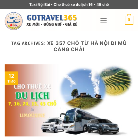
Taxi Nội Bài - Cho thuê xe du lịch 16 - 45 chỗ
0
XE 357 CHỖ TỪ HÀ NỘI ĐI MÙ
TAG ARCHIVES:
CĂNG CHẢI
12
Th10