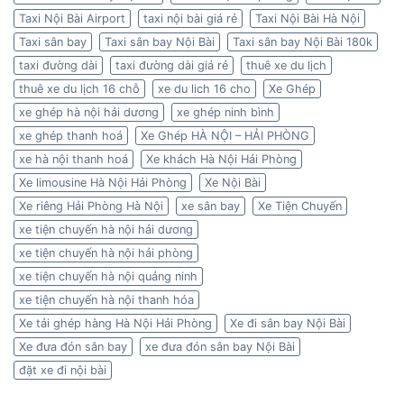
Taxi Nội Bài Airport
taxi nội bài giá rẻ
Taxi Nội Bài Hà Nội
Taxi sân bay
Taxi sân bay Nội Bài
Taxi sân bay Nội Bài 180k
taxi đường dài
taxi đường dài giá rẻ
thuê xe du lịch
thuê xe du lịch 16 chỗ
xe du lich 16 cho
Xe Ghép
xe ghép hà nội hải dương
xe ghép ninh bình
xe ghép thanh hoá
Xe Ghép HÀ NỘI – HẢI PHÒNG
xe hà nội thanh hoá
Xe khách Hà Nội Hải Phòng
Xe limousine Hà Nội Hải Phòng
Xe Nội Bài
Xe riêng Hải Phòng Hà Nội
xe sân bay
Xe Tiện Chuyến
xe tiện chuyến hà nội hải dương
xe tiện chuyến hà nội hải phòng
xe tiện chuyến hà nội quảng ninh
xe tiện chuyến hà nội thanh hóa
Xe tải ghép hàng Hà Nội Hải Phòng
Xe đi sân bay Nội Bài
Xe đưa đón sân bay
xe đưa đón sân bay Nội Bài
đặt xe đi nội bài