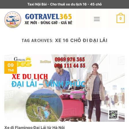
Taxi Nội Bài - Cho thuê xe du lịch 16 - 45 chỗ
0
XE 16 CHỖ ĐI ĐẠI LẢI
TAG ARCHIVES:
09
Th6
Xe đi Flamingo Đại Lải từ Hà Nội