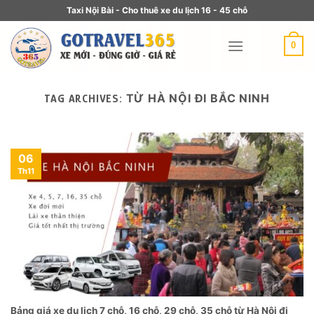
Taxi Nội Bài - Cho thuê xe du lịch 16 - 45 chỗ
0
TỪ HÀ NỘI ĐI BẮC NINH
TAG ARCHIVES:
06
Th11
Bảng giá xe du lịch 7 chỗ, 16 chỗ, 29 chỗ, 35 chỗ từ Hà Nội đi