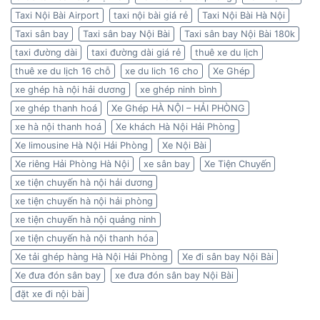
Taxi Nội Bài Airport
taxi nội bài giá rẻ
Taxi Nội Bài Hà Nội
Taxi sân bay
Taxi sân bay Nội Bài
Taxi sân bay Nội Bài 180k
taxi đường dài
taxi đường dài giá rẻ
thuê xe du lịch
thuê xe du lịch 16 chỗ
xe du lich 16 cho
Xe Ghép
xe ghép hà nội hải dương
xe ghép ninh bình
xe ghép thanh hoá
Xe Ghép HÀ NỘI – HẢI PHÒNG
xe hà nội thanh hoá
Xe khách Hà Nội Hải Phòng
Xe limousine Hà Nội Hải Phòng
Xe Nội Bài
Xe riêng Hải Phòng Hà Nội
xe sân bay
Xe Tiện Chuyến
xe tiện chuyến hà nội hải dương
xe tiện chuyến hà nội hải phòng
xe tiện chuyến hà nội quảng ninh
xe tiện chuyến hà nội thanh hóa
Xe tải ghép hàng Hà Nội Hải Phòng
Xe đi sân bay Nội Bài
Xe đưa đón sân bay
xe đưa đón sân bay Nội Bài
đặt xe đi nội bài