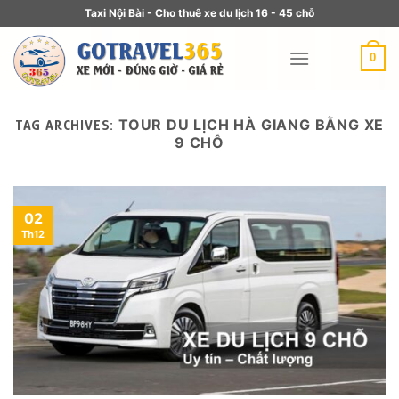
Taxi Nội Bài - Cho thuê xe du lịch 16 - 45 chỗ
0
TOUR DU LỊCH HÀ GIANG BẰNG XE
TAG ARCHIVES:
9 CHỖ
02
Th12