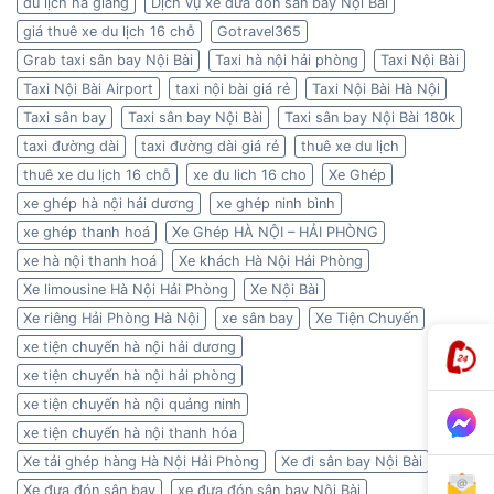
du lịch hà giang
Dịch vụ xe đưa đón sân bay Nội Bài
giá thuê xe du lịch 16 chỗ
Gotravel365
Grab taxi sân bay Nội Bài
Taxi hà nội hải phòng
Taxi Nội Bài
Taxi Nội Bài Airport
taxi nội bài giá rẻ
Taxi Nội Bài Hà Nội
Taxi sân bay
Taxi sân bay Nội Bài
Taxi sân bay Nội Bài 180k
taxi đường dài
taxi đường dài giá rẻ
thuê xe du lịch
thuê xe du lịch 16 chỗ
xe du lich 16 cho
Xe Ghép
xe ghép hà nội hải dương
xe ghép ninh bình
xe ghép thanh hoá
Xe Ghép HÀ NỘI – HẢI PHÒNG
xe hà nội thanh hoá
Xe khách Hà Nội Hải Phòng
Xe limousine Hà Nội Hải Phòng
Xe Nội Bài
Xe riêng Hải Phòng Hà Nội
xe sân bay
Xe Tiện Chuyến
xe tiện chuyến hà nội hải dương
xe tiện chuyến hà nội hải phòng
xe tiện chuyến hà nội quảng ninh
xe tiện chuyến hà nội thanh hóa
Xe tải ghép hàng Hà Nội Hải Phòng
Xe đi sân bay Nội Bài
Xe đưa đón sân bay
xe đưa đón sân bay Nội Bài