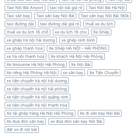
Taxi Nội Bài Airport
taxi nội bài giá rẻ
Taxi Nội Bài Hà Nội
Taxi sân bay
Taxi sân bay Nội Bài
Taxi sân bay Nội Bài 180k
taxi đường dài
taxi đường dài giá rẻ
thuê xe du lịch
thuê xe du lịch 16 chỗ
xe du lich 16 cho
Xe Ghép
xe ghép hà nội hải dương
xe ghép ninh bình
xe ghép thanh hoá
Xe Ghép HÀ NỘI – HẢI PHÒNG
xe hà nội thanh hoá
Xe khách Hà Nội Hải Phòng
Xe limousine Hà Nội Hải Phòng
Xe Nội Bài
Xe riêng Hải Phòng Hà Nội
xe sân bay
Xe Tiện Chuyến
xe tiện chuyến hà nội hải dương
xe tiện chuyến hà nội hải phòng
xe tiện chuyến hà nội quảng ninh
xe tiện chuyến hà nội thanh hóa
Xe tải ghép hàng Hà Nội Hải Phòng
Xe đi sân bay Nội Bài
Xe đưa đón sân bay
xe đưa đón sân bay Nội Bài
đặt xe đi nội bài