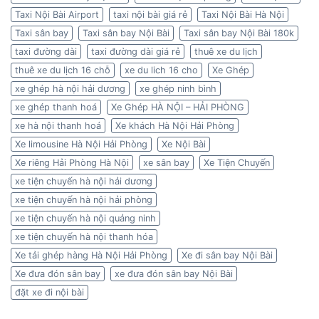
Taxi Nội Bài Airport
taxi nội bài giá rẻ
Taxi Nội Bài Hà Nội
Taxi sân bay
Taxi sân bay Nội Bài
Taxi sân bay Nội Bài 180k
taxi đường dài
taxi đường dài giá rẻ
thuê xe du lịch
thuê xe du lịch 16 chỗ
xe du lich 16 cho
Xe Ghép
xe ghép hà nội hải dương
xe ghép ninh bình
xe ghép thanh hoá
Xe Ghép HÀ NỘI – HẢI PHÒNG
xe hà nội thanh hoá
Xe khách Hà Nội Hải Phòng
Xe limousine Hà Nội Hải Phòng
Xe Nội Bài
Xe riêng Hải Phòng Hà Nội
xe sân bay
Xe Tiện Chuyến
xe tiện chuyến hà nội hải dương
xe tiện chuyến hà nội hải phòng
xe tiện chuyến hà nội quảng ninh
xe tiện chuyến hà nội thanh hóa
Xe tải ghép hàng Hà Nội Hải Phòng
Xe đi sân bay Nội Bài
Xe đưa đón sân bay
xe đưa đón sân bay Nội Bài
đặt xe đi nội bài