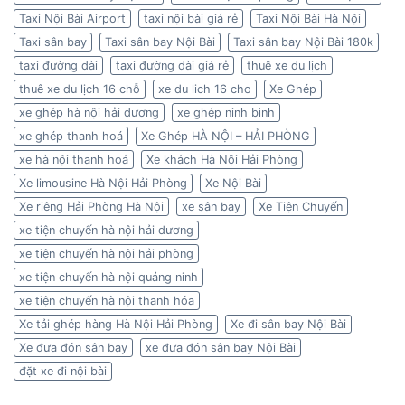
Taxi Nội Bài Airport
taxi nội bài giá rẻ
Taxi Nội Bài Hà Nội
Taxi sân bay
Taxi sân bay Nội Bài
Taxi sân bay Nội Bài 180k
taxi đường dài
taxi đường dài giá rẻ
thuê xe du lịch
thuê xe du lịch 16 chỗ
xe du lich 16 cho
Xe Ghép
xe ghép hà nội hải dương
xe ghép ninh bình
xe ghép thanh hoá
Xe Ghép HÀ NỘI – HẢI PHÒNG
xe hà nội thanh hoá
Xe khách Hà Nội Hải Phòng
Xe limousine Hà Nội Hải Phòng
Xe Nội Bài
Xe riêng Hải Phòng Hà Nội
xe sân bay
Xe Tiện Chuyến
xe tiện chuyến hà nội hải dương
xe tiện chuyến hà nội hải phòng
xe tiện chuyến hà nội quảng ninh
xe tiện chuyến hà nội thanh hóa
Xe tải ghép hàng Hà Nội Hải Phòng
Xe đi sân bay Nội Bài
Xe đưa đón sân bay
xe đưa đón sân bay Nội Bài
đặt xe đi nội bài