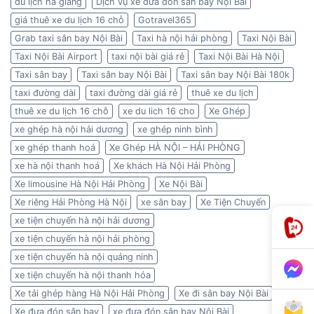
du lịch hà giang
Dịch vụ xe đưa đón sân bay Nội Bài
giá thuê xe du lịch 16 chỗ
Gotravel365
Grab taxi sân bay Nội Bài
Taxi hà nội hải phòng
Taxi Nội Bài
Taxi Nội Bài Airport
taxi nội bài giá rẻ
Taxi Nội Bài Hà Nội
Taxi sân bay
Taxi sân bay Nội Bài
Taxi sân bay Nội Bài 180k
taxi đường dài
taxi đường dài giá rẻ
thuê xe du lịch
thuê xe du lịch 16 chỗ
xe du lich 16 cho
Xe Ghép
xe ghép hà nội hải dương
xe ghép ninh bình
xe ghép thanh hoá
Xe Ghép HÀ NỘI – HẢI PHÒNG
xe hà nội thanh hoá
Xe khách Hà Nội Hải Phòng
Xe limousine Hà Nội Hải Phòng
Xe Nội Bài
Xe riêng Hải Phòng Hà Nội
xe sân bay
Xe Tiện Chuyến
xe tiện chuyến hà nội hải dương
xe tiện chuyến hà nội hải phòng
xe tiện chuyến hà nội quảng ninh
xe tiện chuyến hà nội thanh hóa
Xe tải ghép hàng Hà Nội Hải Phòng
Xe đi sân bay Nội Bài
Xe đưa đón sân bay
xe đưa đón sân bay Nội Bài