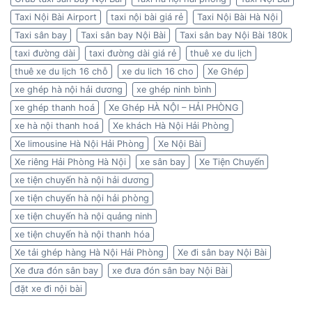
Taxi Nội Bài Airport
taxi nội bài giá rẻ
Taxi Nội Bài Hà Nội
Taxi sân bay
Taxi sân bay Nội Bài
Taxi sân bay Nội Bài 180k
taxi đường dài
taxi đường dài giá rẻ
thuê xe du lịch
thuê xe du lịch 16 chỗ
xe du lich 16 cho
Xe Ghép
xe ghép hà nội hải dương
xe ghép ninh bình
xe ghép thanh hoá
Xe Ghép HÀ NỘI – HẢI PHÒNG
xe hà nội thanh hoá
Xe khách Hà Nội Hải Phòng
Xe limousine Hà Nội Hải Phòng
Xe Nội Bài
Xe riêng Hải Phòng Hà Nội
xe sân bay
Xe Tiện Chuyến
xe tiện chuyến hà nội hải dương
xe tiện chuyến hà nội hải phòng
xe tiện chuyến hà nội quảng ninh
xe tiện chuyến hà nội thanh hóa
Xe tải ghép hàng Hà Nội Hải Phòng
Xe đi sân bay Nội Bài
Xe đưa đón sân bay
xe đưa đón sân bay Nội Bài
đặt xe đi nội bài