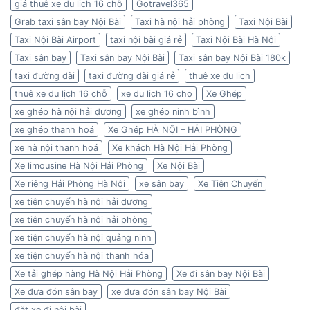
giá thuê xe du lịch 16 chỗ
Gotravel365
Grab taxi sân bay Nội Bài
Taxi hà nội hải phòng
Taxi Nội Bài
Taxi Nội Bài Airport
taxi nội bài giá rẻ
Taxi Nội Bài Hà Nội
Taxi sân bay
Taxi sân bay Nội Bài
Taxi sân bay Nội Bài 180k
taxi đường dài
taxi đường dài giá rẻ
thuê xe du lịch
thuê xe du lịch 16 chỗ
xe du lich 16 cho
Xe Ghép
xe ghép hà nội hải dương
xe ghép ninh bình
xe ghép thanh hoá
Xe Ghép HÀ NỘI – HẢI PHÒNG
xe hà nội thanh hoá
Xe khách Hà Nội Hải Phòng
Xe limousine Hà Nội Hải Phòng
Xe Nội Bài
Xe riêng Hải Phòng Hà Nội
xe sân bay
Xe Tiện Chuyến
xe tiện chuyến hà nội hải dương
xe tiện chuyến hà nội hải phòng
xe tiện chuyến hà nội quảng ninh
xe tiện chuyến hà nội thanh hóa
Xe tải ghép hàng Hà Nội Hải Phòng
Xe đi sân bay Nội Bài
Xe đưa đón sân bay
xe đưa đón sân bay Nội Bài
đặt xe đi nội bài