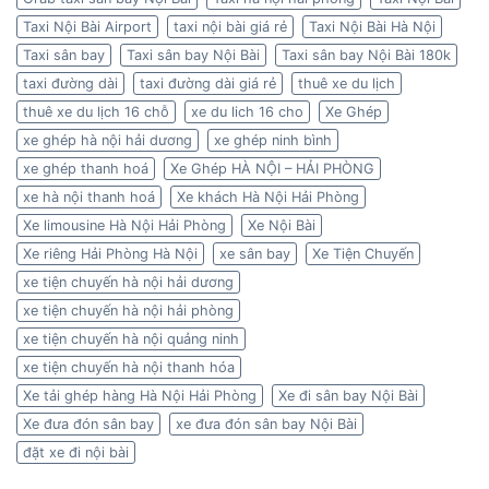
Taxi Nội Bài Airport
taxi nội bài giá rẻ
Taxi Nội Bài Hà Nội
Taxi sân bay
Taxi sân bay Nội Bài
Taxi sân bay Nội Bài 180k
taxi đường dài
taxi đường dài giá rẻ
thuê xe du lịch
thuê xe du lịch 16 chỗ
xe du lich 16 cho
Xe Ghép
xe ghép hà nội hải dương
xe ghép ninh bình
xe ghép thanh hoá
Xe Ghép HÀ NỘI – HẢI PHÒNG
xe hà nội thanh hoá
Xe khách Hà Nội Hải Phòng
Xe limousine Hà Nội Hải Phòng
Xe Nội Bài
Xe riêng Hải Phòng Hà Nội
xe sân bay
Xe Tiện Chuyến
xe tiện chuyến hà nội hải dương
xe tiện chuyến hà nội hải phòng
xe tiện chuyến hà nội quảng ninh
xe tiện chuyến hà nội thanh hóa
Xe tải ghép hàng Hà Nội Hải Phòng
Xe đi sân bay Nội Bài
Xe đưa đón sân bay
xe đưa đón sân bay Nội Bài
đặt xe đi nội bài