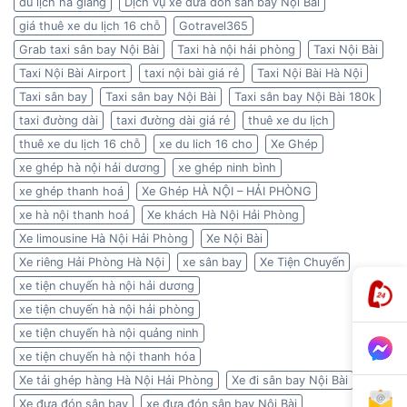
du lịch hà giang
Dịch vụ xe đưa đón sân bay Nội Bài
giá thuê xe du lịch 16 chỗ
Gotravel365
Grab taxi sân bay Nội Bài
Taxi hà nội hải phòng
Taxi Nội Bài
Taxi Nội Bài Airport
taxi nội bài giá rẻ
Taxi Nội Bài Hà Nội
Taxi sân bay
Taxi sân bay Nội Bài
Taxi sân bay Nội Bài 180k
taxi đường dài
taxi đường dài giá rẻ
thuê xe du lịch
thuê xe du lịch 16 chỗ
xe du lich 16 cho
Xe Ghép
xe ghép hà nội hải dương
xe ghép ninh bình
xe ghép thanh hoá
Xe Ghép HÀ NỘI – HẢI PHÒNG
xe hà nội thanh hoá
Xe khách Hà Nội Hải Phòng
Xe limousine Hà Nội Hải Phòng
Xe Nội Bài
Xe riêng Hải Phòng Hà Nội
xe sân bay
Xe Tiện Chuyến
xe tiện chuyến hà nội hải dương
xe tiện chuyến hà nội hải phòng
xe tiện chuyến hà nội quảng ninh
xe tiện chuyến hà nội thanh hóa
Xe tải ghép hàng Hà Nội Hải Phòng
Xe đi sân bay Nội Bài
Xe đưa đón sân bay
xe đưa đón sân bay Nội Bài