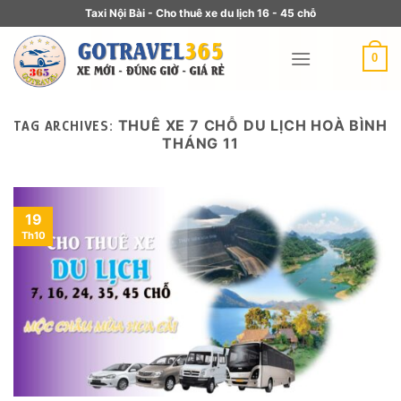
Taxi Nội Bài - Cho thuê xe du lịch 16 - 45 chỗ
0
THUÊ XE 7 CHỖ DU LỊCH HOÀ BÌNH
TAG ARCHIVES:
THÁNG 11
19
Th10