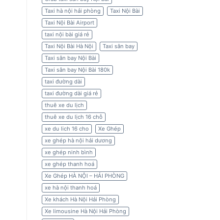
Taxi hà nội hải phòng
Taxi Nội Bài
Taxi Nội Bài Airport
taxi nội bài giá rẻ
Taxi Nội Bài Hà Nội
Taxi sân bay
Taxi sân bay Nội Bài
Taxi sân bay Nội Bài 180k
taxi đường dài
taxi đường dài giá rẻ
thuê xe du lịch
thuê xe du lịch 16 chỗ
xe du lich 16 cho
Xe Ghép
xe ghép hà nội hải dương
xe ghép ninh bình
xe ghép thanh hoá
Xe Ghép HÀ NỘI – HẢI PHÒNG
xe hà nội thanh hoá
Xe khách Hà Nội Hải Phòng
Xe limousine Hà Nội Hải Phòng