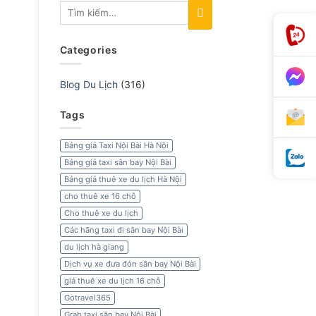
Categories
Blog Du Lịch
(316)
Tags
Bảng giá Taxi Nội Bài Hà Nội
Bảng giá taxi sân bay Nội Bài
Bảng giá thuê xe du lịch Hà Nội
cho thuê xe 16 chỗ
Cho thuê xe du lịch
Các hãng taxi đi sân bay Nội Bài
du lịch hà giang
Dịch vụ xe đưa đón sân bay Nội Bài
giá thuê xe du lịch 16 chỗ
Gotravel365
Grab taxi sân bay Nội Bài