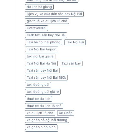
du lịch hà giang
Dịch vụ xe đưa đón sân bay Nội Bài
giá thuê xe du lịch 16 chỗ
Gotravel365
Grab taxi sân bay Nội Bài
Taxi hà nội hải phòng
Taxi Nội Bài
Taxi Nội Bài Airport
taxi nội bài giá rẻ
Taxi Nội Bài Hà Nội
Taxi sân bay
Taxi sân bay Nội Bài
Taxi sân bay Nội Bài 180k
taxi đường dài
taxi đường dài giá rẻ
thuê xe du lịch
thuê xe du lịch 16 chỗ
xe du lich 16 cho
Xe Ghép
xe ghép hà nội hải dương
xe ghép ninh bình