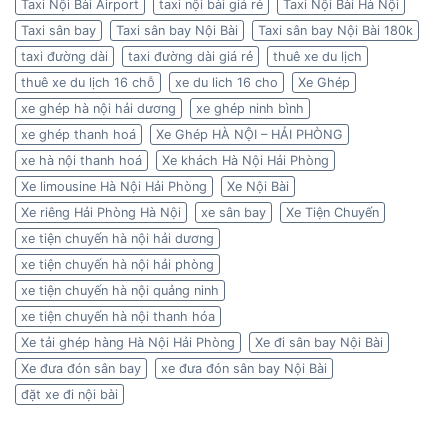
Taxi Nội Bài Airport
taxi nội bài giá rẻ
Taxi Nội Bài Hà Nội
Taxi sân bay
Taxi sân bay Nội Bài
Taxi sân bay Nội Bài 180k
taxi đường dài
taxi đường dài giá rẻ
thuê xe du lịch
thuê xe du lịch 16 chỗ
xe du lich 16 cho
Xe Ghép
xe ghép hà nội hải dương
xe ghép ninh bình
xe ghép thanh hoá
Xe Ghép HÀ NỘI – HẢI PHÒNG
xe hà nội thanh hoá
Xe khách Hà Nội Hải Phòng
Xe limousine Hà Nội Hải Phòng
Xe Nội Bài
Xe riêng Hải Phòng Hà Nội
xe sân bay
Xe Tiện Chuyến
xe tiện chuyến hà nội hải dương
xe tiện chuyến hà nội hải phòng
xe tiện chuyến hà nội quảng ninh
xe tiện chuyến hà nội thanh hóa
Xe tải ghép hàng Hà Nội Hải Phòng
Xe đi sân bay Nội Bài
Xe đưa đón sân bay
xe đưa đón sân bay Nội Bài
đặt xe đi nội bài