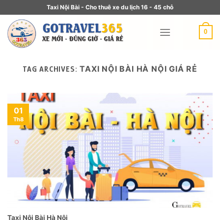
Taxi Nội Bài - Cho thuê xe du lịch 16 - 45 chỗ
0
TAXI NỘI BÀI HÀ NỘI GIÁ RẺ
TAG ARCHIVES:
01
Th8
Taxi Nội Bài Hà Nội