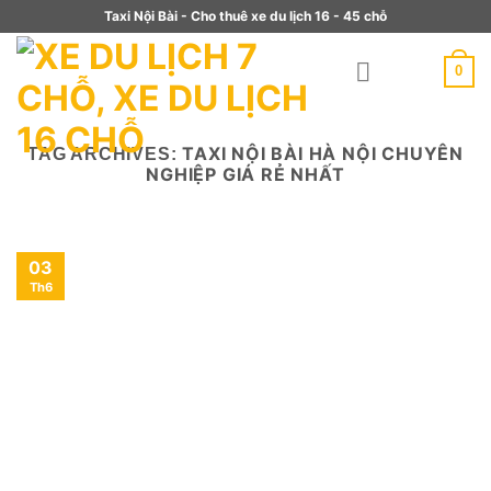
Skip
Taxi Nội Bài - Cho thuê xe du lịch 16 - 45 chỗ
to
content
0
TAXI NỘI BÀI HÀ NỘI CHUYÊN
TAG ARCHIVES:
NGHIỆP GIÁ RẺ NHẤT
03
Th6