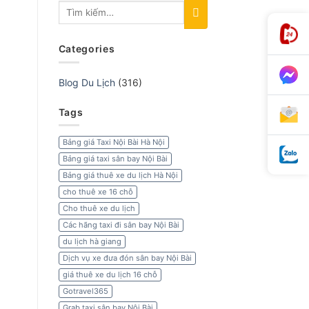
Categories
Blog Du Lịch
(316)
Tags
Bảng giá Taxi Nội Bài Hà Nội
Bảng giá taxi sân bay Nội Bài
Bảng giá thuê xe du lịch Hà Nội
cho thuê xe 16 chỗ
Cho thuê xe du lịch
Các hãng taxi đi sân bay Nội Bài
du lịch hà giang
Dịch vụ xe đưa đón sân bay Nội Bài
giá thuê xe du lịch 16 chỗ
Gotravel365
Grab taxi sân bay Nội Bài