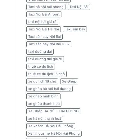
Taxi hà nội hải phòng
Taxi Nội Bài
Taxi Nội Bài Airport
taxi nội bài giá rẻ
Taxi Nội Bài Hà Nội
Taxi sân bay
Taxi sân bay Nội Bài
Taxi sân bay Nội Bài 180k
taxi đường dài
taxi đường dài giá rẻ
thuê xe du lịch
thuê xe du lịch 16 chỗ
xe du lich 16 cho
Xe Ghép
xe ghép hà nội hải dương
xe ghép ninh bình
xe ghép thanh hoá
Xe Ghép HÀ NỘI – HẢI PHÒNG
xe hà nội thanh hoá
Xe khách Hà Nội Hải Phòng
Xe limousine Hà Nội Hải Phòng