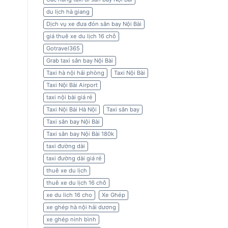
du lịch hà giang
Dịch vụ xe đưa đón sân bay Nội Bài
giá thuê xe du lịch 16 chỗ
Gotravel365
Grab taxi sân bay Nội Bài
Taxi hà nội hải phòng
Taxi Nội Bài
Taxi Nội Bài Airport
taxi nội bài giá rẻ
Taxi Nội Bài Hà Nội
Taxi sân bay
Taxi sân bay Nội Bài
Taxi sân bay Nội Bài 180k
taxi đường dài
taxi đường dài giá rẻ
thuê xe du lịch
thuê xe du lịch 16 chỗ
xe du lich 16 cho
Xe Ghép
xe ghép hà nội hải dương
xe ghép ninh bình