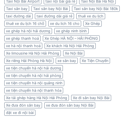
Taxi Nội Bài Airport
taxi nội bài giá rẻ
Taxi Nội Bài Hà Nội
Taxi sân bay
Taxi sân bay Nội Bài
Taxi sân bay Nội Bài 180k
taxi đường dài
taxi đường dài giá rẻ
thuê xe du lịch
thuê xe du lịch 16 chỗ
xe du lich 16 cho
Xe Ghép
xe ghép hà nội hải dương
xe ghép ninh bình
xe ghép thanh hoá
Xe Ghép HÀ NỘI – HẢI PHÒNG
xe hà nội thanh hoá
Xe khách Hà Nội Hải Phòng
Xe limousine Hà Nội Hải Phòng
Xe Nội Bài
Xe riêng Hải Phòng Hà Nội
xe sân bay
Xe Tiện Chuyến
xe tiện chuyến hà nội hải dương
xe tiện chuyến hà nội hải phòng
xe tiện chuyến hà nội quảng ninh
xe tiện chuyến hà nội thanh hóa
Xe tải ghép hàng Hà Nội Hải Phòng
Xe đi sân bay Nội Bài
Xe đưa đón sân bay
xe đưa đón sân bay Nội Bài
đặt xe đi nội bài