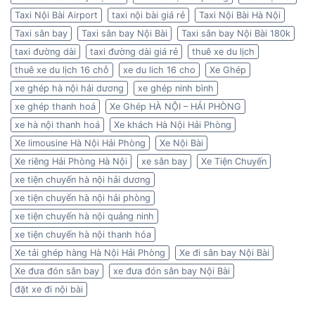
Taxi Nội Bài Airport
taxi nội bài giá rẻ
Taxi Nội Bài Hà Nội
Taxi sân bay
Taxi sân bay Nội Bài
Taxi sân bay Nội Bài 180k
taxi đường dài
taxi đường dài giá rẻ
thuê xe du lịch
thuê xe du lịch 16 chỗ
xe du lich 16 cho
Xe Ghép
xe ghép hà nội hải dương
xe ghép ninh bình
xe ghép thanh hoá
Xe Ghép HÀ NỘI – HẢI PHÒNG
xe hà nội thanh hoá
Xe khách Hà Nội Hải Phòng
Xe limousine Hà Nội Hải Phòng
Xe Nội Bài
Xe riêng Hải Phòng Hà Nội
xe sân bay
Xe Tiện Chuyến
xe tiện chuyến hà nội hải dương
xe tiện chuyến hà nội hải phòng
xe tiện chuyến hà nội quảng ninh
xe tiện chuyến hà nội thanh hóa
Xe tải ghép hàng Hà Nội Hải Phòng
Xe đi sân bay Nội Bài
Xe đưa đón sân bay
xe đưa đón sân bay Nội Bài
đặt xe đi nội bài