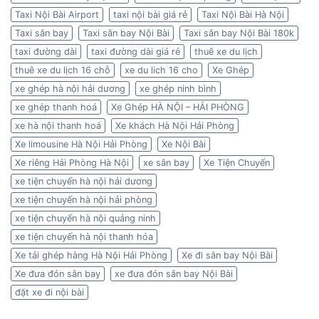
Taxi Nội Bài Airport
taxi nội bài giá rẻ
Taxi Nội Bài Hà Nội
Taxi sân bay
Taxi sân bay Nội Bài
Taxi sân bay Nội Bài 180k
taxi đường dài
taxi đường dài giá rẻ
thuê xe du lịch
thuê xe du lịch 16 chỗ
xe du lich 16 cho
Xe Ghép
xe ghép hà nội hải dương
xe ghép ninh bình
xe ghép thanh hoá
Xe Ghép HÀ NỘI – HẢI PHÒNG
xe hà nội thanh hoá
Xe khách Hà Nội Hải Phòng
Xe limousine Hà Nội Hải Phòng
Xe Nội Bài
Xe riêng Hải Phòng Hà Nội
xe sân bay
Xe Tiện Chuyến
xe tiện chuyến hà nội hải dương
xe tiện chuyến hà nội hải phòng
xe tiện chuyến hà nội quảng ninh
xe tiện chuyến hà nội thanh hóa
Xe tải ghép hàng Hà Nội Hải Phòng
Xe đi sân bay Nội Bài
Xe đưa đón sân bay
xe đưa đón sân bay Nội Bài
đặt xe đi nội bài