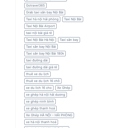
Gotravel365
Grab taxi sân bay Nội Bài
Taxi hà nội hải phòng
Taxi Nội Bài
Taxi Nội Bài Airport
taxi nội bài giá rẻ
Taxi Nội Bài Hà Nội
Taxi sân bay
Taxi sân bay Nội Bài
Taxi sân bay Nội Bài 180k
taxi đường dài
taxi đường dài giá rẻ
thuê xe du lịch
thuê xe du lịch 16 chỗ
xe du lich 16 cho
Xe Ghép
xe ghép hà nội hải dương
xe ghép ninh bình
xe ghép thanh hoá
Xe Ghép HÀ NỘI – HẢI PHÒNG
xe hà nội thanh hoá