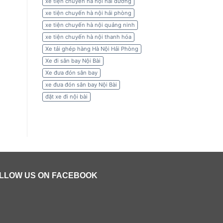
xe tiện chuyến hà nội hải dương
xe tiện chuyến hà nội hải phòng
xe tiện chuyến hà nội quảng ninh
xe tiện chuyến hà nội thanh hóa
Xe tải ghép hàng Hà Nội Hải Phòng
Xe đi sân bay Nội Bài
Xe đưa đón sân bay
xe đưa đón sân bay Nội Bài
đặt xe đi nội bài
LLOW US ON FACEBOOK