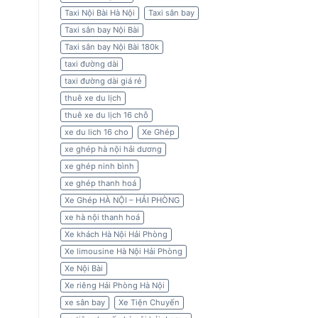
Taxi Nội Bài Hà Nội
Taxi sân bay
Taxi sân bay Nội Bài
Taxi sân bay Nội Bài 180k
taxi đường dài
taxi đường dài giá rẻ
thuê xe du lịch
thuê xe du lịch 16 chỗ
xe du lich 16 cho
Xe Ghép
xe ghép hà nội hải dương
xe ghép ninh bình
xe ghép thanh hoá
Xe Ghép HÀ NỘI – HẢI PHÒNG
xe hà nội thanh hoá
Xe khách Hà Nội Hải Phòng
Xe limousine Hà Nội Hải Phòng
Xe Nội Bài
Xe riêng Hải Phòng Hà Nội
xe sân bay
Xe Tiện Chuyến