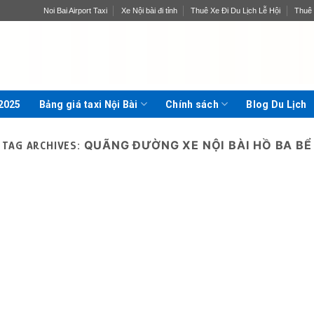
Noi Bai Airport Taxi
Xe Nội bài đi tỉnh
Thuê Xe Đi Du Lịch Lễ Hội
Thuê 
 2025
Bảng giá taxi Nội Bài
Chính sách
Blog Du Lịch
QUÃNG ĐƯỜNG XE NỘI BÀI HỒ BA BỂ
TAG ARCHIVES: