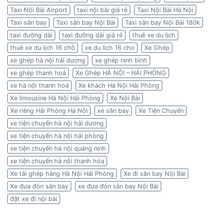
Taxi Nội Bài Airport
taxi nội bài giá rẻ
Taxi Nội Bài Hà Nội
Taxi sân bay
Taxi sân bay Nội Bài
Taxi sân bay Nội Bài 180k
taxi đường dài
taxi đường dài giá rẻ
thuê xe du lịch
thuê xe du lịch 16 chỗ
xe du lich 16 cho
Xe Ghép
xe ghép hà nội hải dương
xe ghép ninh bình
xe ghép thanh hoá
Xe Ghép HÀ NỘI – HẢI PHÒNG
xe hà nội thanh hoá
Xe khách Hà Nội Hải Phòng
Xe limousine Hà Nội Hải Phòng
Xe Nội Bài
Xe riêng Hải Phòng Hà Nội
xe sân bay
Xe Tiện Chuyến
xe tiện chuyến hà nội hải dương
xe tiện chuyến hà nội hải phòng
xe tiện chuyến hà nội quảng ninh
xe tiện chuyến hà nội thanh hóa
Xe tải ghép hàng Hà Nội Hải Phòng
Xe đi sân bay Nội Bài
Xe đưa đón sân bay
xe đưa đón sân bay Nội Bài
đặt xe đi nội bài