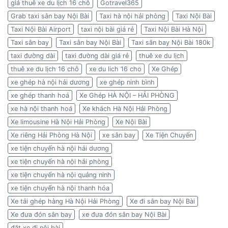
giá thuê xe du lịch 16 chỗ
Gotravel365
Grab taxi sân bay Nội Bài
Taxi hà nội hải phòng
Taxi Nội Bài
Taxi Nội Bài Airport
taxi nội bài giá rẻ
Taxi Nội Bài Hà Nội
Taxi sân bay
Taxi sân bay Nội Bài
Taxi sân bay Nội Bài 180k
taxi đường dài
taxi đường dài giá rẻ
thuê xe du lịch
thuê xe du lịch 16 chỗ
xe du lich 16 cho
Xe Ghép
xe ghép hà nội hải dương
xe ghép ninh bình
xe ghép thanh hoá
Xe Ghép HÀ NỘI – HẢI PHÒNG
xe hà nội thanh hoá
Xe khách Hà Nội Hải Phòng
Xe limousine Hà Nội Hải Phòng
Xe Nội Bài
Xe riêng Hải Phòng Hà Nội
xe sân bay
Xe Tiện Chuyến
xe tiện chuyến hà nội hải dương
xe tiện chuyến hà nội hải phòng
xe tiện chuyến hà nội quảng ninh
xe tiện chuyến hà nội thanh hóa
Xe tải ghép hàng Hà Nội Hải Phòng
Xe đi sân bay Nội Bài
Xe đưa đón sân bay
xe đưa đón sân bay Nội Bài
đặt xe đi nội bài