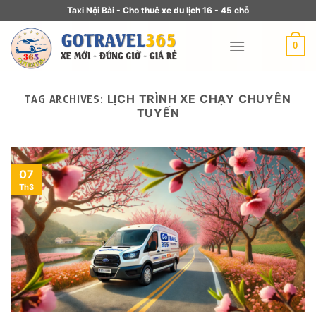
Taxi Nội Bài - Cho thuê xe du lịch 16 - 45 chỗ
0
LỊCH TRÌNH XE CHẠY CHUYÊN
TAG ARCHIVES:
TUYẾN
07
Th3