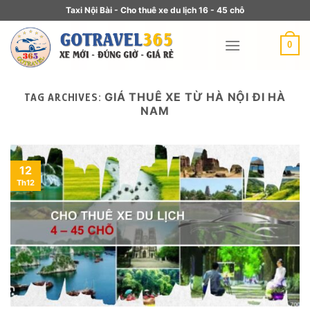
Taxi Nội Bài - Cho thuê xe du lịch 16 - 45 chỗ
0
GIÁ THUÊ XE TỪ HÀ NỘI ĐI HÀ
TAG ARCHIVES:
NAM
12
Th12