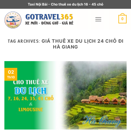
Taxi Nội Bài - Cho thuê xe du lịch 16 - 45 chỗ
0
GIÁ THUÊ XE DU LỊCH 24 CHỖ ĐI
TAG ARCHIVES:
HÀ GIANG
02
Th10