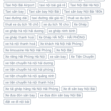
Taxi Nội Bài Airport
taxi nội bài giá rẻ
Taxi Nội Bài Hà Nội
Taxi sân bay
Taxi sân bay Nội Bài
Taxi sân bay Nội Bài 180k
taxi đường dài
taxi đường dài giá rẻ
thuê xe du lịch
thuê xe du lịch 16 chỗ
xe du lich 16 cho
Xe Ghép
xe ghép hà nội hải dương
xe ghép ninh bình
xe ghép thanh hoá
Xe Ghép HÀ NỘI – HẢI PHÒNG
xe hà nội thanh hoá
Xe khách Hà Nội Hải Phòng
Xe limousine Hà Nội Hải Phòng
Xe Nội Bài
Xe riêng Hải Phòng Hà Nội
xe sân bay
Xe Tiện Chuyến
xe tiện chuyến hà nội hải dương
xe tiện chuyến hà nội hải phòng
xe tiện chuyến hà nội quảng ninh
xe tiện chuyến hà nội thanh hóa
Xe tải ghép hàng Hà Nội Hải Phòng
Xe đi sân bay Nội Bài
Xe đưa đón sân bay
xe đưa đón sân bay Nội Bài
đặt xe đi nội bài