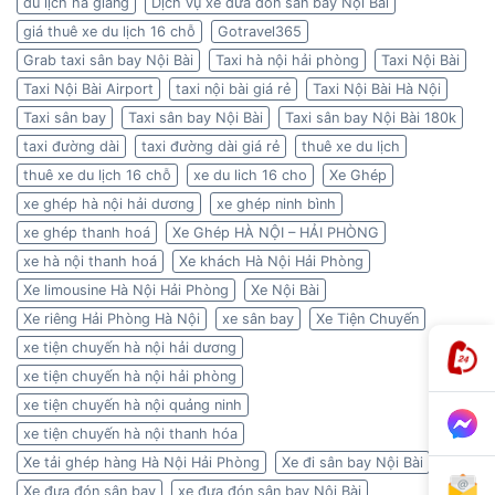
du lịch hà giang
Dịch vụ xe đưa đón sân bay Nội Bài
giá thuê xe du lịch 16 chỗ
Gotravel365
Grab taxi sân bay Nội Bài
Taxi hà nội hải phòng
Taxi Nội Bài
Taxi Nội Bài Airport
taxi nội bài giá rẻ
Taxi Nội Bài Hà Nội
Taxi sân bay
Taxi sân bay Nội Bài
Taxi sân bay Nội Bài 180k
taxi đường dài
taxi đường dài giá rẻ
thuê xe du lịch
thuê xe du lịch 16 chỗ
xe du lich 16 cho
Xe Ghép
xe ghép hà nội hải dương
xe ghép ninh bình
xe ghép thanh hoá
Xe Ghép HÀ NỘI – HẢI PHÒNG
xe hà nội thanh hoá
Xe khách Hà Nội Hải Phòng
Xe limousine Hà Nội Hải Phòng
Xe Nội Bài
Xe riêng Hải Phòng Hà Nội
xe sân bay
Xe Tiện Chuyến
xe tiện chuyến hà nội hải dương
xe tiện chuyến hà nội hải phòng
xe tiện chuyến hà nội quảng ninh
xe tiện chuyến hà nội thanh hóa
Xe tải ghép hàng Hà Nội Hải Phòng
Xe đi sân bay Nội Bài
Xe đưa đón sân bay
xe đưa đón sân bay Nội Bài