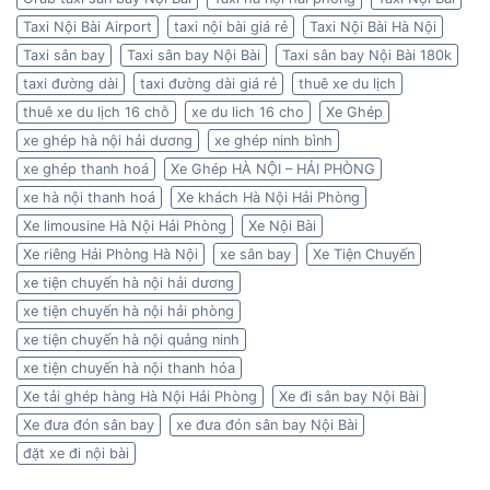
Taxi Nội Bài Airport
taxi nội bài giá rẻ
Taxi Nội Bài Hà Nội
Taxi sân bay
Taxi sân bay Nội Bài
Taxi sân bay Nội Bài 180k
taxi đường dài
taxi đường dài giá rẻ
thuê xe du lịch
thuê xe du lịch 16 chỗ
xe du lich 16 cho
Xe Ghép
xe ghép hà nội hải dương
xe ghép ninh bình
xe ghép thanh hoá
Xe Ghép HÀ NỘI – HẢI PHÒNG
xe hà nội thanh hoá
Xe khách Hà Nội Hải Phòng
Xe limousine Hà Nội Hải Phòng
Xe Nội Bài
Xe riêng Hải Phòng Hà Nội
xe sân bay
Xe Tiện Chuyến
xe tiện chuyến hà nội hải dương
xe tiện chuyến hà nội hải phòng
xe tiện chuyến hà nội quảng ninh
xe tiện chuyến hà nội thanh hóa
Xe tải ghép hàng Hà Nội Hải Phòng
Xe đi sân bay Nội Bài
Xe đưa đón sân bay
xe đưa đón sân bay Nội Bài
đặt xe đi nội bài