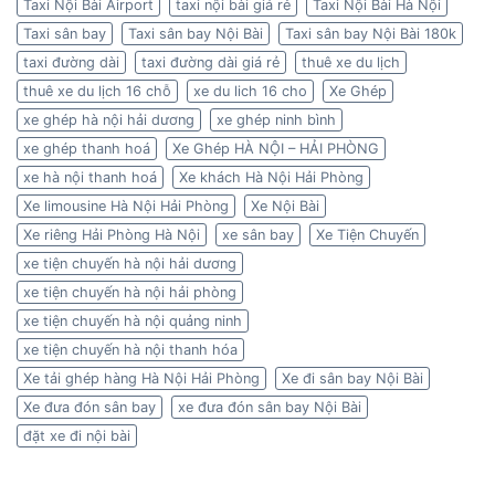
Taxi Nội Bài Airport
taxi nội bài giá rẻ
Taxi Nội Bài Hà Nội
Taxi sân bay
Taxi sân bay Nội Bài
Taxi sân bay Nội Bài 180k
taxi đường dài
taxi đường dài giá rẻ
thuê xe du lịch
thuê xe du lịch 16 chỗ
xe du lich 16 cho
Xe Ghép
xe ghép hà nội hải dương
xe ghép ninh bình
xe ghép thanh hoá
Xe Ghép HÀ NỘI – HẢI PHÒNG
xe hà nội thanh hoá
Xe khách Hà Nội Hải Phòng
Xe limousine Hà Nội Hải Phòng
Xe Nội Bài
Xe riêng Hải Phòng Hà Nội
xe sân bay
Xe Tiện Chuyến
xe tiện chuyến hà nội hải dương
xe tiện chuyến hà nội hải phòng
xe tiện chuyến hà nội quảng ninh
xe tiện chuyến hà nội thanh hóa
Xe tải ghép hàng Hà Nội Hải Phòng
Xe đi sân bay Nội Bài
Xe đưa đón sân bay
xe đưa đón sân bay Nội Bài
đặt xe đi nội bài