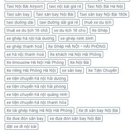
Taxi Nội Bài Airport
taxi nội bài giá rẻ
Taxi Nội Bài Hà Nội
Taxi sân bay
Taxi sân bay Nội Bài
Taxi sân bay Nội Bài 180k
taxi đường dài
taxi đường dài giá rẻ
thuê xe du lịch
thuê xe du lịch 16 chỗ
xe du lich 16 cho
Xe Ghép
xe ghép hà nội hải dương
xe ghép ninh bình
xe ghép thanh hoá
Xe Ghép HÀ NỘI – HẢI PHÒNG
xe hà nội thanh hoá
Xe khách Hà Nội Hải Phòng
Xe limousine Hà Nội Hải Phòng
Xe Nội Bài
Xe riêng Hải Phòng Hà Nội
xe sân bay
Xe Tiện Chuyến
xe tiện chuyến hà nội hải dương
xe tiện chuyến hà nội hải phòng
xe tiện chuyến hà nội quảng ninh
xe tiện chuyến hà nội thanh hóa
Xe tải ghép hàng Hà Nội Hải Phòng
Xe đi sân bay Nội Bài
Xe đưa đón sân bay
xe đưa đón sân bay Nội Bài
đặt xe đi nội bài