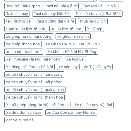
Taxi Nội Bài Airport
taxi nội bài giá rẻ
Taxi Nội Bài Hà Nội
Taxi sân bay
Taxi sân bay Nội Bài
Taxi sân bay Nội Bài 180k
taxi đường dài
taxi đường dài giá rẻ
thuê xe du lịch
thuê xe du lịch 16 chỗ
xe du lich 16 cho
Xe Ghép
xe ghép hà nội hải dương
xe ghép ninh bình
xe ghép thanh hoá
Xe Ghép HÀ NỘI – HẢI PHÒNG
xe hà nội thanh hoá
Xe khách Hà Nội Hải Phòng
Xe limousine Hà Nội Hải Phòng
Xe Nội Bài
Xe riêng Hải Phòng Hà Nội
xe sân bay
Xe Tiện Chuyến
xe tiện chuyến hà nội hải dương
xe tiện chuyến hà nội hải phòng
xe tiện chuyến hà nội quảng ninh
xe tiện chuyến hà nội thanh hóa
Xe tải ghép hàng Hà Nội Hải Phòng
Xe đi sân bay Nội Bài
Xe đưa đón sân bay
xe đưa đón sân bay Nội Bài
đặt xe đi nội bài