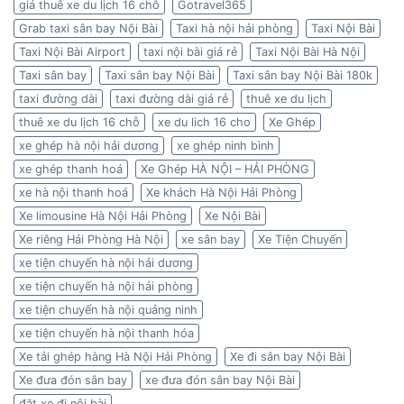
giá thuê xe du lịch 16 chỗ
Gotravel365
Grab taxi sân bay Nội Bài
Taxi hà nội hải phòng
Taxi Nội Bài
Taxi Nội Bài Airport
taxi nội bài giá rẻ
Taxi Nội Bài Hà Nội
Taxi sân bay
Taxi sân bay Nội Bài
Taxi sân bay Nội Bài 180k
taxi đường dài
taxi đường dài giá rẻ
thuê xe du lịch
thuê xe du lịch 16 chỗ
xe du lich 16 cho
Xe Ghép
xe ghép hà nội hải dương
xe ghép ninh bình
xe ghép thanh hoá
Xe Ghép HÀ NỘI – HẢI PHÒNG
xe hà nội thanh hoá
Xe khách Hà Nội Hải Phòng
Xe limousine Hà Nội Hải Phòng
Xe Nội Bài
Xe riêng Hải Phòng Hà Nội
xe sân bay
Xe Tiện Chuyến
xe tiện chuyến hà nội hải dương
xe tiện chuyến hà nội hải phòng
xe tiện chuyến hà nội quảng ninh
xe tiện chuyến hà nội thanh hóa
Xe tải ghép hàng Hà Nội Hải Phòng
Xe đi sân bay Nội Bài
Xe đưa đón sân bay
xe đưa đón sân bay Nội Bài
đặt xe đi nội bài