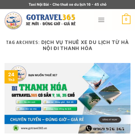
Taxi Nội Bài - Cho thuê xe du lịch 16 - 45 chỗ
0
DỊCH VỤ THUÊ XE DU LỊCH TỪ HÀ
TAG ARCHIVES:
NỘI ĐI THANH HÓA
24
Th3