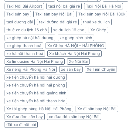
Taxi Nội Bài Airport
taxi nội bài giá rẻ
Taxi Nội Bài Hà Nội
Taxi sân bay
Taxi sân bay Nội Bài
Taxi sân bay Nội Bài 180k
taxi đường dài
taxi đường dài giá rẻ
thuê xe du lịch
thuê xe du lịch 16 chỗ
xe du lich 16 cho
Xe Ghép
xe ghép hà nội hải dương
xe ghép ninh bình
xe ghép thanh hoá
Xe Ghép HÀ NỘI – HẢI PHÒNG
xe hà nội thanh hoá
Xe khách Hà Nội Hải Phòng
Xe limousine Hà Nội Hải Phòng
Xe Nội Bài
Xe riêng Hải Phòng Hà Nội
xe sân bay
Xe Tiện Chuyến
xe tiện chuyến hà nội hải dương
xe tiện chuyến hà nội hải phòng
xe tiện chuyến hà nội quảng ninh
xe tiện chuyến hà nội thanh hóa
Xe tải ghép hàng Hà Nội Hải Phòng
Xe đi sân bay Nội Bài
Xe đưa đón sân bay
xe đưa đón sân bay Nội Bài
đặt xe đi nội bài