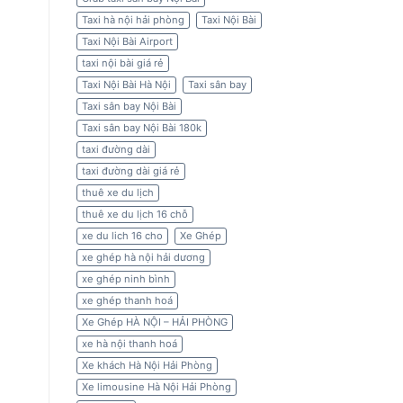
Taxi hà nội hải phòng
Taxi Nội Bài
Taxi Nội Bài Airport
taxi nội bài giá rẻ
Taxi Nội Bài Hà Nội
Taxi sân bay
Taxi sân bay Nội Bài
Taxi sân bay Nội Bài 180k
taxi đường dài
taxi đường dài giá rẻ
thuê xe du lịch
thuê xe du lịch 16 chỗ
xe du lich 16 cho
Xe Ghép
xe ghép hà nội hải dương
xe ghép ninh bình
xe ghép thanh hoá
Xe Ghép HÀ NỘI – HẢI PHÒNG
xe hà nội thanh hoá
Xe khách Hà Nội Hải Phòng
Xe limousine Hà Nội Hải Phòng