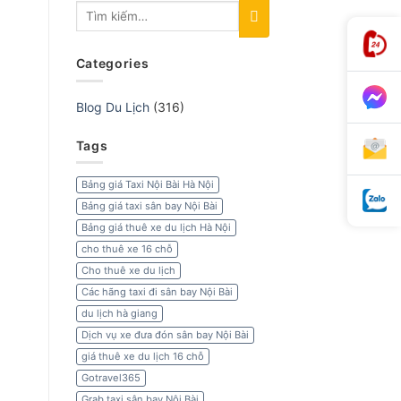
Categories
Blog Du Lịch
(316)
Tags
Bảng giá Taxi Nội Bài Hà Nội
Bảng giá taxi sân bay Nội Bài
Bảng giá thuê xe du lịch Hà Nội
cho thuê xe 16 chỗ
Cho thuê xe du lịch
Các hãng taxi đi sân bay Nội Bài
du lịch hà giang
Dịch vụ xe đưa đón sân bay Nội Bài
giá thuê xe du lịch 16 chỗ
Gotravel365
Grab taxi sân bay Nội Bài