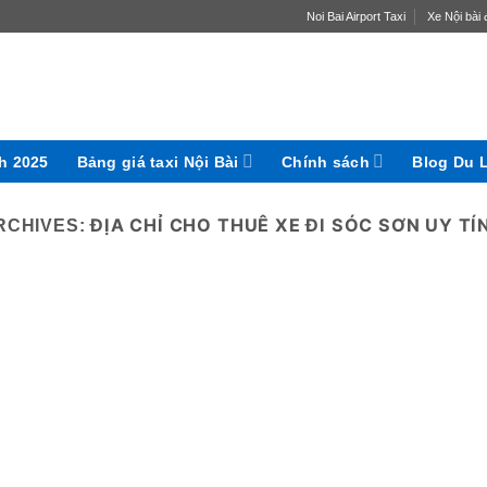
Noi Bai Airport Taxi
Xe Nội bài đ
ch 2025
Bảng giá taxi Nội Bài
Chính sách
Blog Du 
ĐỊA CHỈ CHO THUÊ XE ĐI SÓC SƠN UY TÍ
RCHIVES: