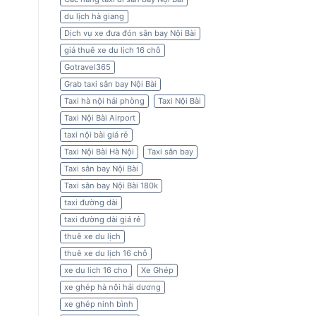
du lịch hà giang
Dịch vụ xe đưa đón sân bay Nội Bài
giá thuê xe du lịch 16 chỗ
Gotravel365
Grab taxi sân bay Nội Bài
Taxi hà nội hải phòng
Taxi Nội Bài
Taxi Nội Bài Airport
taxi nội bài giá rẻ
Taxi Nội Bài Hà Nội
Taxi sân bay
Taxi sân bay Nội Bài
Taxi sân bay Nội Bài 180k
taxi đường dài
taxi đường dài giá rẻ
thuê xe du lịch
thuê xe du lịch 16 chỗ
xe du lich 16 cho
Xe Ghép
xe ghép hà nội hải dương
xe ghép ninh bình