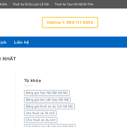
i tỉnh
Thuê Xe Đi Du Lịch Lễ Hội
Thuê Xe Taxi Hà Nội Đi Tỉnh
Hotline 1: 094 111 4455
Lịch
Liên hệ
N NHẤT
Từ khóa
Bảng giá Taxi Nội Bài Hà Nội
Bảng giá taxi sân bay Nội Bài
Bảng giá thuê xe du lịch Hà Nội
cho thuê xe 16 chỗ
Cho thuê xe du lịch
Các hãng taxi đi sân bay Nội Bài