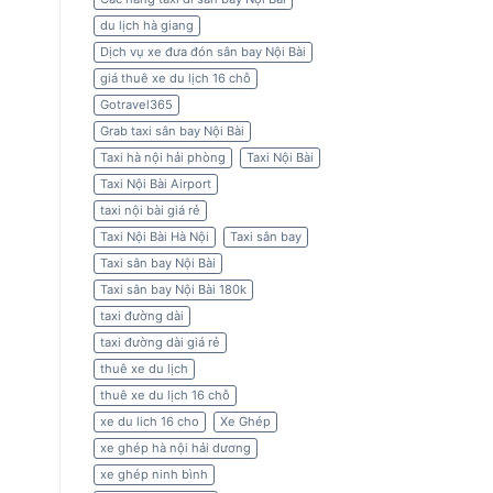
du lịch hà giang
Dịch vụ xe đưa đón sân bay Nội Bài
giá thuê xe du lịch 16 chỗ
Gotravel365
Grab taxi sân bay Nội Bài
Taxi hà nội hải phòng
Taxi Nội Bài
Taxi Nội Bài Airport
taxi nội bài giá rẻ
Taxi Nội Bài Hà Nội
Taxi sân bay
Taxi sân bay Nội Bài
Taxi sân bay Nội Bài 180k
taxi đường dài
taxi đường dài giá rẻ
thuê xe du lịch
thuê xe du lịch 16 chỗ
xe du lich 16 cho
Xe Ghép
xe ghép hà nội hải dương
xe ghép ninh bình