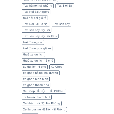
Taxi hà nội hải phòng
Taxi Nội Bài
Taxi Nội Bài Airport
taxi nội bài giá rẻ
Taxi Nội Bài Hà Nội
Taxi sân bay
Taxi sân bay Nội Bài
Taxi sân bay Nội Bài 180k
taxi đường dài
taxi đường dài giá rẻ
thuê xe du lịch
thuê xe du lịch 16 chỗ
xe du lich 16 cho
Xe Ghép
xe ghép hà nội hải dương
xe ghép ninh bình
xe ghép thanh hoá
Xe Ghép HÀ NỘI – HẢI PHÒNG
xe hà nội thanh hoá
Xe khách Hà Nội Hải Phòng
Xe limousine Hà Nội Hải Phòng