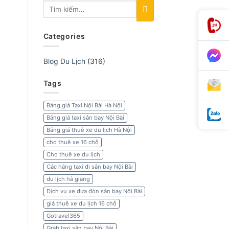
Categories
Blog Du Lịch
(316)
Tags
Bảng giá Taxi Nội Bài Hà Nội
Bảng giá taxi sân bay Nội Bài
Bảng giá thuê xe du lịch Hà Nội
cho thuê xe 16 chỗ
Cho thuê xe du lịch
Các hãng taxi đi sân bay Nội Bài
du lịch hà giang
Dịch vụ xe đưa đón sân bay Nội Bài
giá thuê xe du lịch 16 chỗ
Gotravel365
Grab taxi sân bay Nội Bài